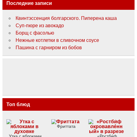
Последние записи
Квинтэссенция болгарского. Пиперена каша
Суп-пюре из авокадо
Борщ с фасолью
Нежные котлетки в сливочном соусе
Пашина с гарниром из бобов
Топ блюд
Фриттата
Утка с яблоками
«Ростби́ф