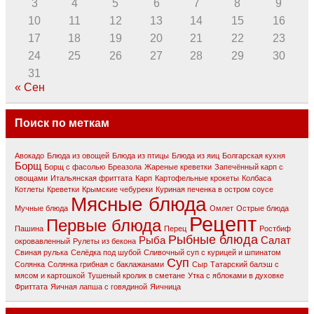
3
4
5
6
7
8
9
10
11
12
13
14
15
16
17
18
19
20
21
22
23
24
25
26
27
28
29
30
31
« Сен
Поиск по меткам
Авокадо
Блюда из овощей
Блюда из птицы
Блюда из яиц
Болгарская кухня
Борщ
Борщ с фасолью
Бреазола
Жареные креветки
Запечённый карп с
овощами
Итальянская фриттата
Карп
Картофельные крокеты
Колбаса
Котлеты
Креветки
Крымские чебуреки
Куриная печенка в остром соусе
Мясные блюда
Мучные блюда
Омлет
Острые блюда
Рецепт
Первые блюда
Пашина
Перец
Ростбиф
Рыбные блюда
Рыба
Салат
окровавлeнный
Рулеты из бекона
Свиная рулька
Селёдка под шубой
Сливочный суп с курицей и шпинатом
Суп
Солянка
Солянка грибная с баклажанами
Сыр
Татарский балэш с
мясом и картошкой
Тушеный кролик в сметане
Утка с яблоками в духовке
Фриттата
Яичная лапша с говядиной
Яичница