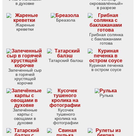
в духовке
окровавлéнный»
в разрезе
Бреазола
Жареные
креветки
Грибная солянка
с баклажанами
готова
Татарский балэш
Куриная печенка
в остром соусе
Запеченный сыр
в горячей
хрустящей
корочке
Рулька
Запечённые
Кусочек
карпы с
тушеного
овощами в
кролика на
духовке
фотографии