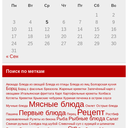
Пн
Вт
Ср
Чт
Пт
Сб
Вс
1
2
3
4
5
6
7
8
9
10
11
12
13
14
15
16
17
18
19
20
21
22
23
24
25
26
27
28
29
30
31
« Сен
Поиск по меткам
Авокадо
Блюда из овощей
Блюда из птицы
Блюда из яиц
Болгарская кухня
Борщ
Борщ с фасолью
Бреазола
Жареные креветки
Запечённый карп с
овощами
Итальянская фриттата
Карп
Картофельные крокеты
Колбаса
Котлеты
Креветки
Крымские чебуреки
Куриная печенка в остром соусе
Мясные блюда
Мучные блюда
Омлет
Острые блюда
Рецепт
Первые блюда
Пашина
Перец
Ростбиф
Рыбные блюда
Рыба
Салат
окровавлeнный
Рулеты из бекона
Свиная рулька
Селёдка под шубой
Сливочный суп с курицей и шпинатом