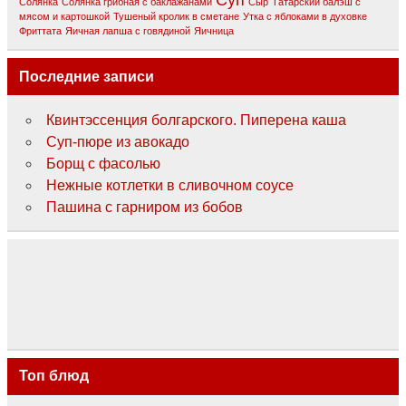
Суп
Солянка
Солянка грибная с баклажанами
Сыр
Татарский балэш с
мясом и картошкой
Тушеный кролик в сметане
Утка с яблоками в духовке
Фриттата
Яичная лапша с говядиной
Яичница
Последние записи
Квинтэссенция болгарского. Пиперена каша
Суп-пюре из авокадо
Борщ с фасолью
Нежные котлетки в сливочном соусе
Пашина с гарниром из бобов
Топ блюд