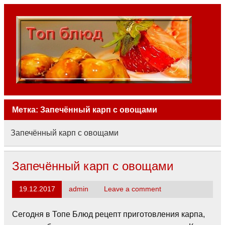
Skip
to
content
То
бл
Рецепты со всего мира
Метка:
Запечённый карп с овощами
Запечённый карп с овощами
Запечённый карп с овощами
19.12.2017
admin
Leave a comment
Сегодня в Топе Блюд рецепт приготовления карпа,