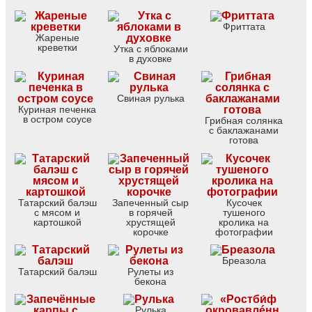
Фриттата
Жареные
креветки
Утка с яблоками
в духовке
Свиная рулька
Куриная печенка
в остром соусе
Грибная солянка
с баклажанами
готова
Татарский балэш
Запеченный сыр
Кусочек
с мясом и
в горячей
тушеного
картошкой
хрустящей
кролика на
корочке
фотографии
Бреазола
Татарский балэш
Рулеты из
бекона
Рулька