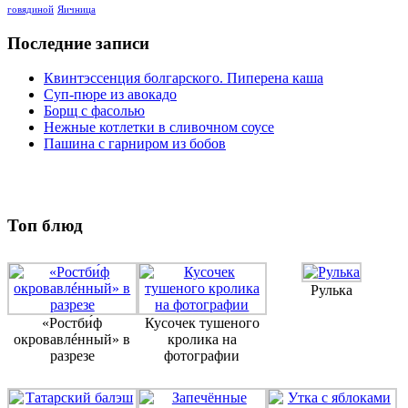
говядиной
Яичница
Последние записи
Квинтэссенция болгарского. Пиперена каша
Суп-пюре из авокадо
Борщ с фасолью
Нежные котлетки в сливочном соусе
Пашина с гарниром из бобов
Топ блюд
Рулька
«Ростби́ф
Кусочек тушеного
окровавлéнный» в
кролика на
разрезе
фотографии