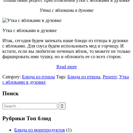
Пошаговый рецепт приготовления утки с яблоками в духовке
Утка с яблоками в духовке
Утка с яблоками в духовке
Итак, сегодня будем запекать наше блюдо из птицы в духовке
с яблоками. Для соуса будем использовать мед и горчицу. И
кстати, если вы любители печеных яблок, то можете не только
фаршировать ими тушку, но и обложить ее со всех сторон.
Read more
Category:
Блюда из птицы
Tags:
Блюда из птицы
,
Рецепт
,
Утка
с яблоками в духовке
Поиск
Search
for:
Рубрики Топ блюд
Блюда из морепродуктов
(1)