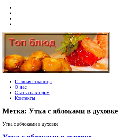
Skip
Facebook
to
Twitter
content
Instagram
E-
mail
Топ блюд
Рецепты со всего мира
Главная страница
О нас
Стать соавтором
Контакты
Метка:
Утка с яблоками в духовке
Утка с яблоками в духовке
Утка с яблоками в духовке