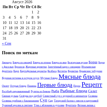
Август 2026
Пн
Вт
Ср
Чт
Пт
Сб
Вс
1
2
3
4
5
6
7
8
9
10
11
12
13
14
15
16
17
18
19
20
21
22
23
24
25
26
27
28
29
30
31
« Сен
Поиск по меткам
Борщ
Авокадо
Блюда из овощей
Блюда из птицы
Блюда из яиц
Болгарская кухня
Борщ
с фасолью
Бреазола
Жареные креветки
Запечённый карп с овощами
Итальянская
фриттата
Карп
Картофельные крокеты
Колбаса
Котлеты
Креветки
Крымские чебуреки
Мясные блюда
Куриная печенка в остром соусе
Мучные блюда
Рецепт
Первые блюда
Омлет
Острые блюда
Пашина
Перец
Рыбные блюда
Рыба
Салат
Ростбиф окровавлeнный
Рулеты из бекона
Свиная рулька
Селёдка под шубой
Сливочный суп с курицей и шпинатом
Солянка
Суп
Солянка грибная с баклажанами
Сыр
Татарский балэш с мясом и картошкой
Тушеный кролик в сметане
Утка с яблоками в духовке
Фриттата
Яичная лапша с