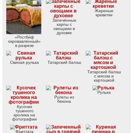
Жареные
креветки
Запечённые
карпы с
овощами в
духовке
«Ростби́ф
окровавлéнный»
в разрезе
Свиная рулька
Татарский балэш
Татарский балэш
с мясом и
картошкой
Рулька
Рулеты из
бекона
Кусочек
тушеного
кролика на
фотографии
Фриттата