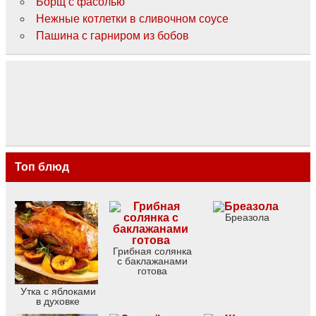
Борщ с фасолью
Нежные котлетки в сливочном соусе
Пашина с гарниром из бобов
Топ блюд
Бреазола
Грибная солянка
с баклажанами
готова
Утка с яблоками
в духовке