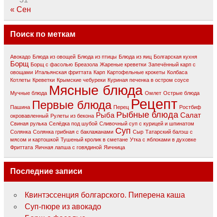
« Сен
Поиск по меткам
Авокадо
Блюда из овощей
Блюда из птицы
Блюда из яиц
Болгарская кухня
Борщ
Борщ с фасолью
Бреазола
Жареные креветки
Запечённый карп с
овощами
Итальянская фриттата
Карп
Картофельные крокеты
Колбаса
Котлеты
Креветки
Крымские чебуреки
Куриная печенка в остром соусе
Мясные блюда
Мучные блюда
Омлет
Острые блюда
Рецепт
Первые блюда
Пашина
Перец
Ростбиф
Рыбные блюда
Рыба
Салат
окровавлeнный
Рулеты из бекона
Свиная рулька
Селёдка под шубой
Сливочный суп с курицей и шпинатом
Суп
Солянка
Солянка грибная с баклажанами
Сыр
Татарский балэш с
мясом и картошкой
Тушеный кролик в сметане
Утка с яблоками в духовке
Фриттата
Яичная лапша с говядиной
Яичница
Последние записи
Квинтэссенция болгарского. Пиперена каша
Суп-пюре из авокадо