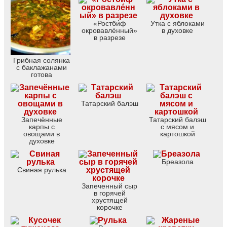
«Ростби́ф
Утка с яблоками
окровавлéнный»
в духовке
в разрезе
Грибная солянка
с баклажанами
готова
Татарский балэш
Запечённые
Татарский балэш
карпы с
с мясом и
овощами в
картошкой
духовке
Бреазола
Свиная рулька
Запеченный сыр
в горячей
хрустящей
корочке