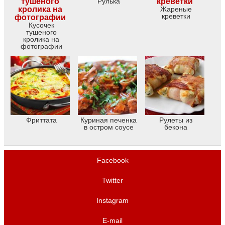
Рулька
Жареные
креветки
Кусочек
тушеного
кролика на
фотографии
Фриттата
Куриная печенка
Рулеты из
в остром соусе
бекона
Facebook
Twitter
Instagram
E-mail