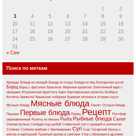
1
2
3
4
5
6
7
8
9
10
11
12
13
14
15
16
17
18
19
20
21
22
23
24
25
26
27
28
29
30
31
« Сен
Поиск по меткам
Авокадо
Блюда из овощей
Блюда из птицы
Блюда из яиц
Болгарская кухня
Борщ
Борщ с фасолью
Бреазола
Жареные креветки
Запечённый карп с
овощами
Итальянская фриттата
Карп
Картофельные крокеты
Колбаса
Котлеты
Креветки
Крымские чебуреки
Куриная печенка в остром соусе
Мясные блюда
Мучные блюда
Омлет
Острые блюда
Рецепт
Первые блюда
Пашина
Перец
Ростбиф
Рыбные блюда
Рыба
Салат
окровавлeнный
Рулеты из бекона
Свиная рулька
Селёдка под шубой
Сливочный суп с курицей и шпинатом
Суп
Солянка
Солянка грибная с баклажанами
Сыр
Татарский балэш с
мясом и картошкой
Тушеный кролик в сметане
Утка с яблоками в духовке