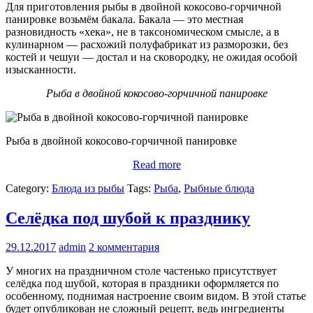
Для приготовления рыбы в двойной кокосово-горчичной
панировке возьмём бакала. Бакала — это местная
разновидность «хека», не в таксономическом смысле, а в
кулинарном — расхожий полуфабрикат из разморозки, без
костей и чешуи — достал и на сковородку, не ожидая особой
изысканности.
Рыба в двойной кокосово-горчичной панировке
Рыба в двойной кокосово-горчичной панировке
Read more
Category:
Блюда из рыбы
Tags:
Рыба
,
Рыбные блюда
Селёдка под шубой к празднику
29.12.2017
admin
2 комментария
У многих на праздничном столе частенько присутствует
селёдка под шубой, которая в праздники оформляется по
особенному, поднимая настроение своим видом. В этой статье
будет опубликован не сложный рецепт, ведь ингредиенты