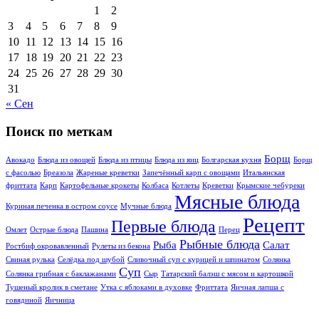
1
2
3
4
5
6
7
8
9
10
11
12
13
14
15
16
17
18
19
20
21
22
23
24
25
26
27
28
29
30
31
« Сен
Поиск по меткам
Борщ
Авокадо
Блюда из овощей
Блюда из птицы
Блюда из яиц
Болгарская кухня
Борщ
с фасолью
Бреазола
Жареные креветки
Запечённый карп с овощами
Итальянская
фриттата
Карп
Картофельные крокеты
Колбаса
Котлеты
Креветки
Крымские чебуреки
Мясные блюда
Куриная печенка в остром соусе
Мучные блюда
Рецепт
Первые блюда
Омлет
Острые блюда
Пашина
Перец
Рыбные блюда
Рыба
Салат
Ростбиф окровавлeнный
Рулеты из бекона
Свиная рулька
Селёдка под шубой
Сливочный суп с курицей и шпинатом
Солянка
Суп
Солянка грибная с баклажанами
Сыр
Татарский балэш с мясом и картошкой
Тушеный кролик в сметане
Утка с яблоками в духовке
Фриттата
Яичная лапша с
говядиной
Яичница