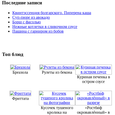
Последние записи
Квинтэссенция болгарского. Пиперена каша
Суп-пюре из авокадо
Борщ с фасолью
Нежные котлетки в сливочном соусе
Пашина с гарниром из бобов
Топ блюд
Бреазола
Рулеты из бекона
Куриная печенка в
остром соусе
Фриттата
Кусочек тушеного
«Ростби́ф
кролика на
окровавлéнный» в