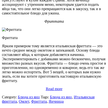
присутствуют в кухне каждой страны. Хотя яичницу
ассоциируют с утренним меню, некоторым удается подать
яйца так, что они легко превращаются как в закуску, так и в
самостоятельное блюдо для ужина.
Фриттата
Фриттата
Ярким примером тому является итальянская фриттата — это
нечто среднее между омлетом и запеканкой. Основу блюда
составляют яйца, к которым добавляется начинка.
Экспериментировать с добавками можно бесконечно, получая
множество разных вкусов. Фриттата — блюдо очень простое в
приготовлении, но одновременно и коварное, ведь его так же
легко можно испортить. Вот 5 вещей, о которых вам нужно
знать, если вы хотите приготовить настоящую итальянскую
фриттату.
Read more
Category:
Блюда из яиц
Tags:
Блюда из яиц
,
Итальянская
фриттата
,
Омлет
,
Фриттата
,
Яичница