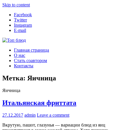
Skip to content
Facebook
Twitter
Instagram
E-mail
Топ блюд
Рецепты со всего мира
Главная страница
О нас
Стать соавтором
Контакты
Метка:
Яичница
Яичница
Итальянская фриттата
27.12.2017
admin
Leave a comment
Вкрутую, пашот, глазунья — вариации блюд из яиц