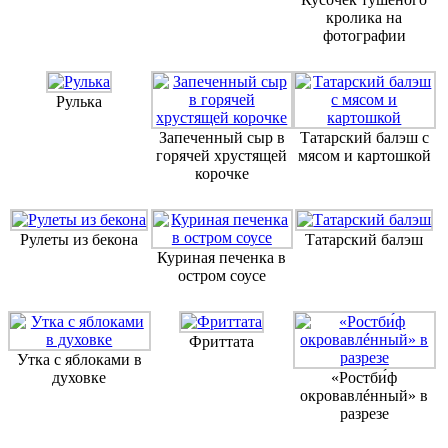
кролика на
фотографии
Рулька
Запеченный сыр в
Татарский балэш с
горячей хрустящей
мясом и картошкой
корочке
Рулеты из бекона
Татарский балэш
Куриная печенка в
остром соусе
Фриттата
Утка с яблоками в
духовке
«Ростби́ф
окровавлéнный» в
разрезе