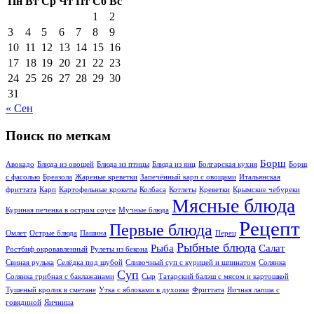
Пн
Вт
Ср
Чт
Пт
Сб
Вс
1
2
3
4
5
6
7
8
9
10
11
12
13
14
15
16
17
18
19
20
21
22
23
24
25
26
27
28
29
30
31
« Сен
Поиск по меткам
Борщ
Авокадо
Блюда из овощей
Блюда из птицы
Блюда из яиц
Болгарская кухня
Борщ
с фасолью
Бреазола
Жареные креветки
Запечённый карп с овощами
Итальянская
фриттата
Карп
Картофельные крокеты
Колбаса
Котлеты
Креветки
Крымские чебуреки
Мясные блюда
Куриная печенка в остром соусе
Мучные блюда
Рецепт
Первые блюда
Омлет
Острые блюда
Пашина
Перец
Рыбные блюда
Рыба
Салат
Ростбиф окровавлeнный
Рулеты из бекона
Свиная рулька
Селёдка под шубой
Сливочный суп с курицей и шпинатом
Солянка
Суп
Солянка грибная с баклажанами
Сыр
Татарский балэш с мясом и картошкой
Тушеный кролик в сметане
Утка с яблоками в духовке
Фриттата
Яичная лапша с
говядиной
Яичница