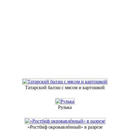
Татарский балэш с мясом и картошкой
Рулька
«Ростби́ф окровавлéнный» в разрезе