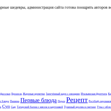
нарные шедевры, администрация сайта готова поощрять авторов 
 фасолью
Бреазола
Жареные креветки
Запечённый карп с овощами
Итальянская фриттата
Ка
Рецепт
Первые блюда
е блюда
Пашина
Перец
Ростбиф окровавл
Суп
и
Сыр
Татарский балэш с мясом и картошкой
Тушеный кролик в сметане
Утка с ябло