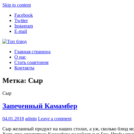
Skip to content
Facebook
Twitter
Instagram
E-mail
Топ блюд
Рецепты со всего мира
Главная страница
О нас
Стать соавтором
Контакты
Метка:
Сыр
Сыр
Запеченный Камамбер
04.01.2018
admin
Leave a comment
Сыр желанный продукт на наших столах, а уж, сколько блюд м