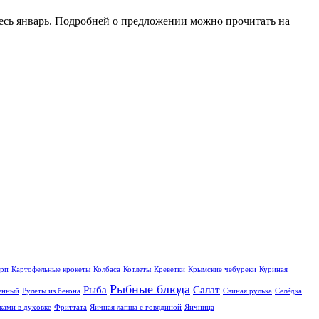
весь январь. Подробней о предложении можно прочитать на
рп
Картофельные крокеты
Колбаса
Котлеты
Креветки
Крымские чебуреки
Куриная
Рыбные блюда
Рыба
Салат
eнный
Рулеты из бекона
Свиная рулька
Селёдка
ками в духовке
Фриттата
Яичная лапша с говядиной
Яичница