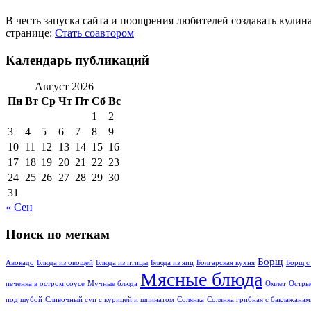
В честь запуска сайта и поощрения любителей создавать кули
странице:
Стать соавтором
Календарь публикаций
Август 2026
Пн
Вт
Ср
Чт
Пт
Сб
Вс
1
2
3
4
5
6
7
8
9
10
11
12
13
14
15
16
17
18
19
20
21
22
23
24
25
26
27
28
29
30
31
« Сен
Поиск по меткам
Борщ
Авокадо
Блюда из овощей
Блюда из птицы
Блюда из яиц
Болгарская кухня
Борщ с
Мясные блюда
печенка в остром соусе
Мучные блюда
Омлет
Остры
под шубой
Сливочный суп с курицей и шпинатом
Солянка
Солянка грибная с баклажанам