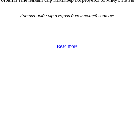
готовить запеченный сыр Камамбер потребуется 30 минут. На вы
Запеченный сыр в горячей хрустящей корочке
Read more