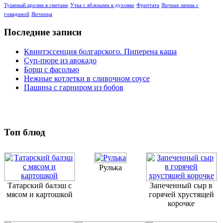
Тушеный кролик в сметане
Утка с яблоками в духовке
Фриттата
Яичная лапша с
говядиной
Яичница
Последние записи
Квинтэссенция болгарского. Пиперена каша
Суп-пюре из авокадо
Борщ с фасолью
Нежные котлетки в сливочном соусе
Пашина с гарниром из бобов
Топ блюд
Рулька
Татарский балэш с
Запеченный сыр в
мясом и картошкой
горячей хрустящей
корочке