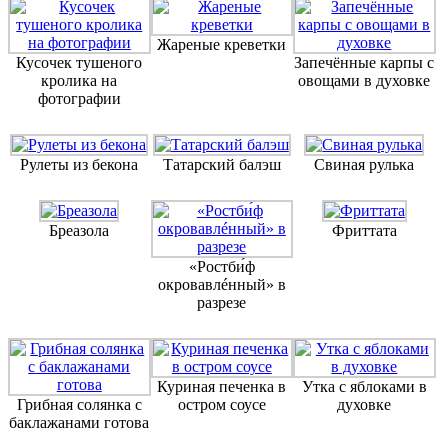
Жареные креветки
Кусочек тушеного
Запечённые карпы с
кролика на
овощами в духовке
фотографии
Рулеты из бекона
Татарский балэш
Свиная рулька
Бреазола
Фриттата
«Ростби́ф
окровавлéнный» в
разрезе
Куриная печенка в
Утка с яблоками в
Грибная солянка с
остром соусе
духовке
баклажанами готова