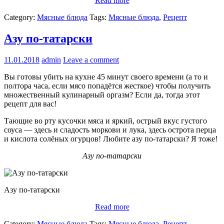
Read more
Category:
Мясные блюда
Tags:
Мясные блюда
,
Рецепт
Азу по-татарски
11.01.2018
admin
Leave a comment
Вы готовы убить на кухне 45 минут своего времени (а то и
полтора часа, если мясо попадётся жесткое) чтобы получить
множественный кулинарный оргазм? Если да, тогда этот
рецепт для вас!
Тающие во рту кусочки мяса и яркий, острый вкус густого
соуса — здесь и сладость моркови и лука, здесь острота перца
и кислота солёных огурцов! Любите азу по-татарски? Я тоже!
Азу по-татарски
Азу по-татарски
Read more
Category:
Мясные блюда
Tags:
Мясные блюда
,
Рецепт