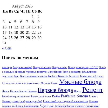
Август 2026
Пн
Вт
Ср
Чт
Пт
Сб
Вс
1
2
3
4
5
6
7
8
9
10
11
12
13
14
15
16
17
18
19
20
21
22
23
24
25
26
27
28
29
30
31
« Сен
Поиск по меткам
Борщ
Авокадо
Блюда из овощей
Блюда из птицы
Блюда из яиц
Болгарская кухня
Борщ
с фасолью
Бреазола
Жареные креветки
Запечённый карп с овощами
Итальянская
фриттата
Карп
Картофельные крокеты
Колбаса
Котлеты
Креветки
Крымские чебуреки
Мясные блюда
Куриная печенка в остром соусе
Мучные блюда
Рецепт
Первые блюда
Омлет
Острые блюда
Пашина
Перец
Рыбные блюда
Рыба
Салат
Ростбиф окровавлeнный
Рулеты из бекона
Свиная рулька
Селёдка под шубой
Сливочный суп с курицей и шпинатом
Солянка
Суп
Солянка грибная с баклажанами
Сыр
Татарский балэш с мясом и картошкой