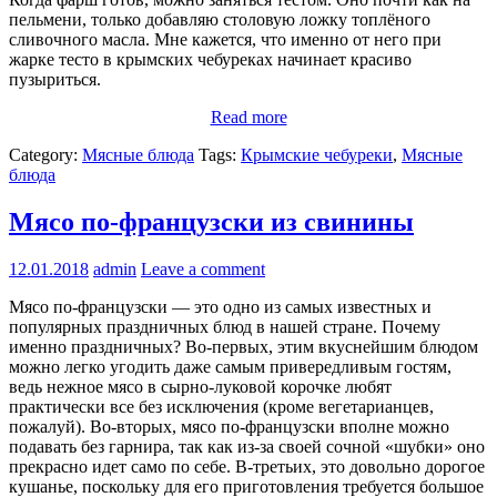
пельмени, только добавляю столовую ложку топлёного
сливочного масла. Мне кажется, что именно от него при
жарке тесто в крымских чебуреках начинает красиво
пузыриться.
Read more
Category:
Мясные блюда
Tags:
Крымские чебуреки
,
Мясные
блюда
Мясо по-французски из свинины
12.01.2018
admin
Leave a comment
Мясо по-французски — это одно из самых известных и
популярных праздничных блюд в нашей стране. Почему
именно праздничных? Во-первых, этим вкуснейшим блюдом
можно легко угодить даже самым привередливым гостям,
ведь нежное мясо в сырно-луковой корочке любят
практически все без исключения (кроме вегетарианцев,
пожалуй). Во-вторых, мясо по-французски вполне можно
подавать без гарнира, так как из-за своей сочной «шубки» оно
прекрасно идет само по себе. В-третьих, это довольно дорогое
кушанье, поскольку для его приготовления требуется большое