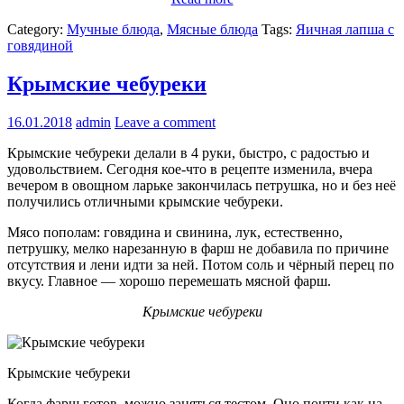
Category:
Мучные блюда
,
Мясные блюда
Tags:
Яичная лапша с
говядиной
Крымские чебуреки
16.01.2018
admin
Leave a comment
Крымские чебуреки делали в 4 руки, быстро, с радостью и
удовольствием. Сегодня кое-что в рецепте изменила, вчера
вечером в овощном ларьке закончилась петрушка, но и без неё
получились отличными крымские чебуреки.
Мясо пополам: говядина и свинина, лук, естественно,
петрушку, мелко нарезанную в фарш не добавила по причине
отсутствия и лени идти за ней. Потом соль и чёрный перец по
вкусу. Главное — хорошо перемешать мясной фарш.
Крымские чебуреки
Крымские чебуреки
Когда фарш готов, можно заняться тестом. Оно почти как на