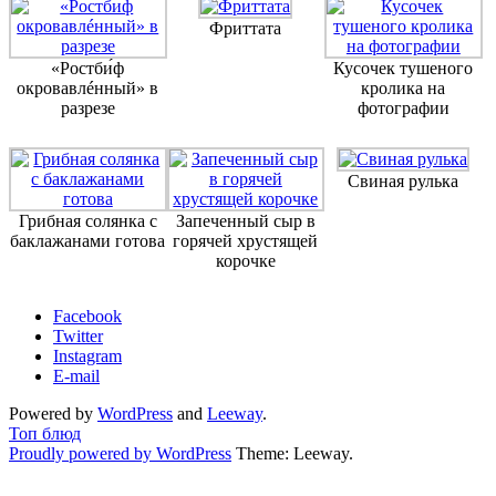
Фриттата
«Ростби́ф
Кусочек тушеного
окровавлéнный» в
кролика на
разрезе
фотографии
Свиная рулька
Грибная солянка с
Запеченный сыр в
баклажанами готова
горячей хрустящей
корочке
Facebook
Twitter
Instagram
E-mail
Powered by
WordPress
and
Leeway
.
Топ блюд
Proudly powered by WordPress
Theme: Leeway.