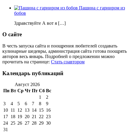
Пашина с гарниром из
бобов
Здравствуйте А вот я […]
О сайте
В честь запуска сайта и поощрения любителей создавать
кулинарные шедевры, администрация сайта готова поощрять
авторов весь январь. Подробней о предложении можно
прочитать на странице:
Стать соавтором
Календарь публикаций
Август 2026
Пн
Вт
Ср
Чт
Пт
Сб
Вс
1
2
3
4
5
6
7
8
9
10
11
12
13
14
15
16
17
18
19
20
21
22
23
24
25
26
27
28
29
30
31