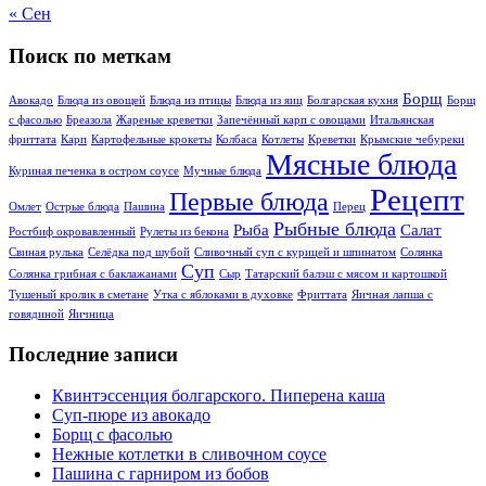
« Сен
Поиск по меткам
Борщ
Авокадо
Блюда из овощей
Блюда из птицы
Блюда из яиц
Болгарская кухня
Борщ
с фасолью
Бреазола
Жареные креветки
Запечённый карп с овощами
Итальянская
фриттата
Карп
Картофельные крокеты
Колбаса
Котлеты
Креветки
Крымские чебуреки
Мясные блюда
Куриная печенка в остром соусе
Мучные блюда
Рецепт
Первые блюда
Омлет
Острые блюда
Пашина
Перец
Рыбные блюда
Рыба
Салат
Ростбиф окровавлeнный
Рулеты из бекона
Свиная рулька
Селёдка под шубой
Сливочный суп с курицей и шпинатом
Солянка
Суп
Солянка грибная с баклажанами
Сыр
Татарский балэш с мясом и картошкой
Тушеный кролик в сметане
Утка с яблоками в духовке
Фриттата
Яичная лапша с
говядиной
Яичница
Последние записи
Квинтэссенция болгарского. Пиперена каша
Суп-пюре из авокадо
Борщ с фасолью
Нежные котлетки в сливочном соусе
Пашина с гарниром из бобов