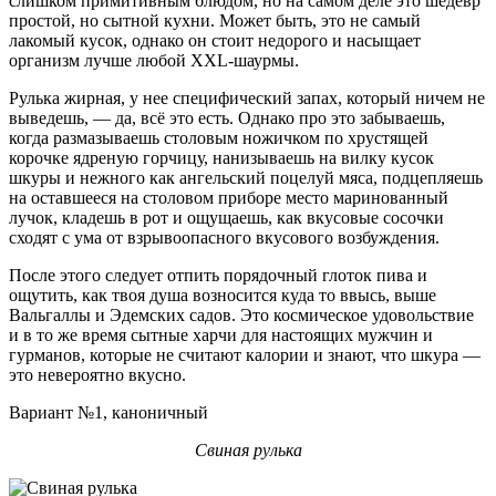
слишком примитивным блюдом, но на самом деле это шедевр
простой, но сытной кухни. Может быть, это не самый
лакомый кусок, однако он стоит недорого и насыщает
организм лучше любой XXL-шаурмы.
Рулька жирная, у нее специфический запах, который ничем не
выведешь, — да, всё это есть. Однако про это забываешь,
когда размазываешь столовым ножичком по хрустящей
корочке ядреную горчицу, нанизываешь на вилку кусок
шкуры и нежного как ангельский поцелуй мяса, подцепляешь
на оставшееся на столовом приборе место маринованный
лучок, кладешь в рот и ощущаешь, как вкусовые сосочки
сходят с ума от взрывоопасного вкусового возбуждения.
После этого следует отпить порядочный глоток пива и
ощутить, как твоя душа возносится куда то ввысь, выше
Вальгаллы и Эдемских садов. Это космическое удовольствие
и в то же время сытные харчи для настоящих мужчин и
гурманов, которые не считают калории и знают, что шкура —
это невероятно вкусно.
Вариант №1, каноничный
Свиная рулька