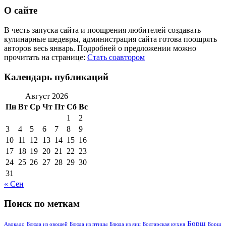
О сайте
В честь запуска сайта и поощрения любителей создавать
кулинарные шедевры, администрация сайта готова поощрять
авторов весь январь. Подробней о предложении можно
прочитать на странице:
Стать соавтором
Календарь публикаций
Август 2026
Пн
Вт
Ср
Чт
Пт
Сб
Вс
1
2
3
4
5
6
7
8
9
10
11
12
13
14
15
16
17
18
19
20
21
22
23
24
25
26
27
28
29
30
31
« Сен
Поиск по меткам
Борщ
Авокадо
Блюда из овощей
Блюда из птицы
Блюда из яиц
Болгарская кухня
Борщ