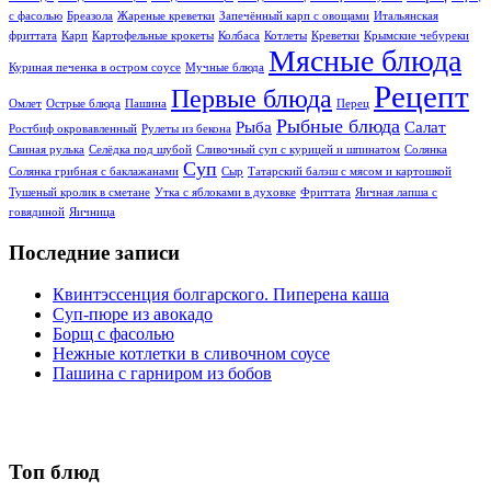
с фасолью
Бреазола
Жареные креветки
Запечённый карп с овощами
Итальянская
фриттата
Карп
Картофельные крокеты
Колбаса
Котлеты
Креветки
Крымские чебуреки
Мясные блюда
Куриная печенка в остром соусе
Мучные блюда
Рецепт
Первые блюда
Омлет
Острые блюда
Пашина
Перец
Рыбные блюда
Рыба
Салат
Ростбиф окровавлeнный
Рулеты из бекона
Свиная рулька
Селёдка под шубой
Сливочный суп с курицей и шпинатом
Солянка
Суп
Солянка грибная с баклажанами
Сыр
Татарский балэш с мясом и картошкой
Тушеный кролик в сметане
Утка с яблоками в духовке
Фриттата
Яичная лапша с
говядиной
Яичница
Последние записи
Квинтэссенция болгарского. Пиперена каша
Суп-пюре из авокадо
Борщ с фасолью
Нежные котлетки в сливочном соусе
Пашина с гарниром из бобов
Топ блюд