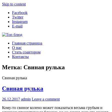
Skip to content
Facebook
Twitter
Instagram
E-mail
Топ блюд
Рецепты со всего мира
Главная страница
О нас
Стать соавтором
Контакты
Метка:
Свиная рулька
Свиная рулька
Свиная рулька
26.12.2017
admin
Leave a comment
Кому-то свиное колено может показаться весьма грубым и