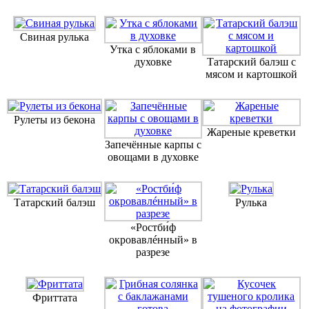
Свиная рулька
Утка с яблоками в
духовке
Татарский балэш с
мясом и картошкой
Рулеты из бекона
Жареные креветки
Запечённые карпы с
овощами в духовке
Татарский балэш
Рулька
«Ростби́ф
окровавлéнный» в
разрезе
Фриттата