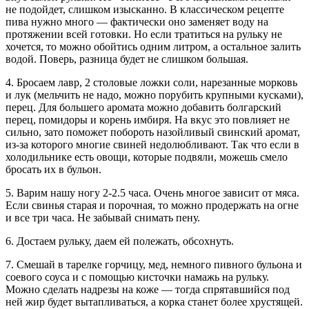
не подойдет, слишком изысканно. В классическом рецепте
пива нужно много — фактически оно заменяет воду на
протяжении всей готовки. Но если тратиться на рульку не
хочется, то можно обойтись одним литром, а остальное залить
водой. Поверь, разница будет не слишком большая.
4. Бросаем лавр, 2 столовые ложки соли, нарезанные морковь
и лук (мельчить не надо, можно порубить крупными кусками),
перец. Для большего аромата можно добавить болгарский
перец, помидоры и корень имбиря. На вкус это повлияет не
сильно, зато поможет побороть назойливый свинский аромат,
из-за которого многие свиней недолюбливают. Так что если в
холодильнике есть овощи, которые подвяли, можешь смело
бросать их в бульон.
5. Варим нашу ногу 2-2.5 часа. Очень многое зависит от мяса.
Если свинья старая и порочная, то можно продержать на огне
и все три часа. Не забывай снимать пену.
6. Достаем рульку, даем ей полежать, обсохнуть.
7. Смешай в тарелке горчицу, мед, немного пивного бульона и
соевого соуса и с помощью кисточки намажь на рульку.
Можно сделать надрезы на коже — тогда спрятавшийся под
ней жир будет вытапливаться, а корка станет более хрустящей.