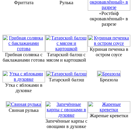
Фриттата
Рулька
«Ростби́ф
окровавлéнный» в
разрезе
Куриная печенка в
Грибная солянка с
Татарский балэш с
остром соусе
баклажанами готова
мясом и картошкой
Татарский балэш
Бреазола
Утка с яблоками в
духовке
Свиная рулька
Жареные креветки
Запечённые карпы с
овощами в духовке