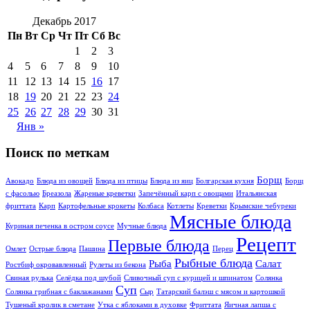
Декабрь 2017
Пн
Вт
Ср
Чт
Пт
Сб
Вс
1
2
3
4
5
6
7
8
9
10
11
12
13
14
15
16
17
18
19
20
21
22
23
24
25
26
27
28
29
30
31
Янв »
Поиск по меткам
Борщ
Авокадо
Блюда из овощей
Блюда из птицы
Блюда из яиц
Болгарская кухня
Борщ
с фасолью
Бреазола
Жареные креветки
Запечённый карп с овощами
Итальянская
фриттата
Карп
Картофельные крокеты
Колбаса
Котлеты
Креветки
Крымские чебуреки
Мясные блюда
Куриная печенка в остром соусе
Мучные блюда
Рецепт
Первые блюда
Омлет
Острые блюда
Пашина
Перец
Рыбные блюда
Рыба
Салат
Ростбиф окровавлeнный
Рулеты из бекона
Свиная рулька
Селёдка под шубой
Сливочный суп с курицей и шпинатом
Солянка
Суп
Солянка грибная с баклажанами
Сыр
Татарский балэш с мясом и картошкой
Тушеный кролик в сметане
Утка с яблоками в духовке
Фриттата
Яичная лапша с