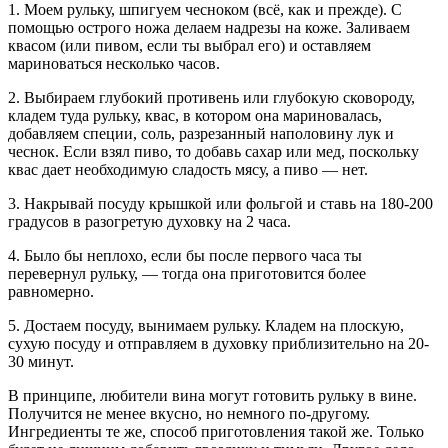
1. Моем рульку, шпигуем чесноком (всё, как и прежде). С
помощью острого ножа делаем надрезы на коже. Заливаем
квасом (или пивом, если ты выбрал его) и оставляем
мариноваться несколько часов.
2. Выбираем глубокий противень или глубокую сковороду,
кладем туда рульку, квас, в котором она мариновалась,
добавляем специи, соль, разрезанный наполовину лук и
чеснок. Если взял пиво, то добавь сахар или мед, поскольку
квас дает необходимую сладость мясу, а пиво — нет.
3. Накрывай посуду крышкой или фольгой и ставь на 180-200
градусов в разогретую духовку на 2 часа.
4. Было бы неплохо, если бы после первого часа ты
перевернул рульку, — тогда она приготовится более
равномерно.
5. Достаем посуду, вынимаем рульку. Кладем на плоскую,
сухую посуду и отправляем в духовку приблизительно на 20-
30 минут.
В принципе, любители вина могут готовить рульку в вине.
Получится не менее вкусно, но немного по-другому.
Ингредиенты те же, способ приготовления такой же. Только