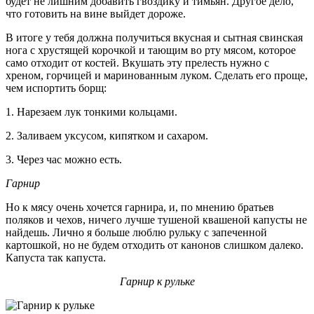
будет не лишним добавить гвоздику и тимьян. Другое дело,
что готовить на вине выйдет дороже.
В итоге у тебя должна получиться вкусная и сытная свинская
нога с хрустящей корочкой и тающим во рту мясом, которое
само отходит от костей. Вкушать эту прелесть нужно с
хреном, горчицей и маринованным луком. Сделать его проще,
чем испортить борщ:
1. Нарезаем лук тонкими кольцами.
2. Заливаем уксусом, кипятком и сахаром.
3. Через час можно есть.
Гарнир
Но к мясу очень хочется гарнира, и, по мнению братьев
поляков и чехов, ничего лучше тушеной квашеной капусты не
найдешь. Лично я больше люблю рульку с запеченной
картошкой, но не будем отходить от канонов слишком далеко.
Капуста так капуста.
Гарнир к рульке