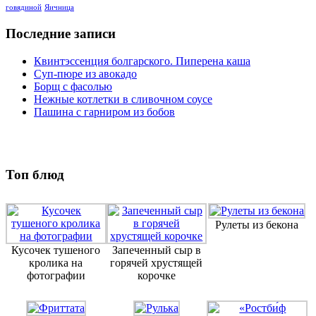
говядиной
Яичница
Последние записи
Квинтэссенция болгарского. Пиперена каша
Суп-пюре из авокадо
Борщ с фасолью
Нежные котлетки в сливочном соусе
Пашина с гарниром из бобов
Топ блюд
Рулеты из бекона
Кусочек тушеного
Запеченный сыр в
кролика на
горячей хрустящей
фотографии
корочке