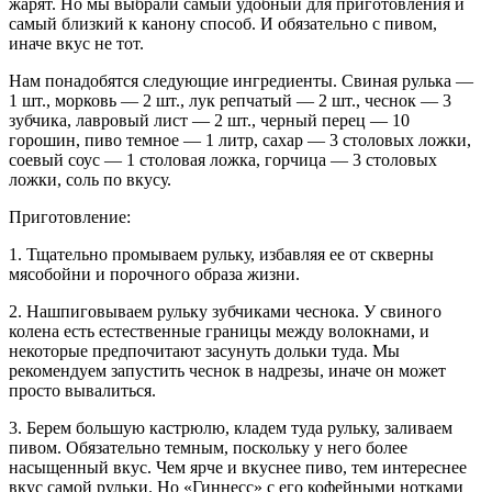
жарят. Но мы выбрали самый удобный для приготовления и
самый близкий к канону способ. И обязательно с пивом,
иначе вкус не тот.
Нам понадобятся следующие ингредиенты. Свиная рулька —
1 шт., морковь — 2 шт., лук репчатый — 2 шт., чеснок — 3
зубчика, лавровый лист — 2 шт., черный перец — 10
горошин, пиво темное — 1 литр, сахар — 3 столовых ложки,
соевый соус — 1 столовая ложка, горчица — 3 столовых
ложки, соль по вкусу.
Приготовление:
1. Тщательно промываем рульку, избавляя ее от скверны
мясобойни и порочного образа жизни.
2. Нашпиговываем рульку зубчиками чеснока. У свиного
колена есть естественные границы между волокнами, и
некоторые предпочитают засунуть дольки туда. Мы
рекомендуем запустить чеснок в надрезы, иначе он может
просто вывалиться.
3. Берем большую кастрюлю, кладем туда рульку, заливаем
пивом. Обязательно темным, поскольку у него более
насыщенный вкус. Чем ярче и вкуснее пиво, тем интереснее
вкус самой рульки. Но «Гиннесс» с его кофейными нотками