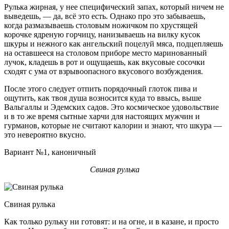
Рулька жирная, у нее специфический запах, который ничем не
выведешь, — да, всё это есть. Однако про это забываешь,
когда размазываешь столовым ножичком по хрустящей
корочке ядреную горчицу, нанизываешь на вилку кусок
шкуры и нежного как ангельский поцелуй мяса, подцепляешь
на оставшееся на столовом приборе место маринованный
лучок, кладешь в рот и ощущаешь, как вкусовые сосочки
сходят с ума от взрывоопасного вкусового возбуждения.
После этого следует отпить порядочный глоток пива и
ощутить, как твоя душа возносится куда то ввысь, выше
Вальгаллы и Эдемских садов. Это космическое удовольствие
и в то же время сытные харчи для настоящих мужчин и
гурманов, которые не считают калории и знают, что шкура —
это невероятно вкусно.
Вариант №1, каноничный
Свиная рулька
Свиная рулька
Как только рульку ни готовят: и на огне, и в казане, и просто