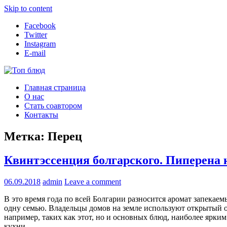
Skip to content
Facebook
Twitter
Instagram
E-mail
Топ блюд
Рецепты со всего мира
Главная страница
О нас
Стать соавтором
Контакты
Метка:
Перец
Квинтэссенция болгарского. Пиперена
06.09.2018
admin
Leave a comment
В это время года по всей Болгарии разносится аромат запекаем
одну семью. Владельцы домов на земле используют открытый ого
например, таких как этот, но и основных блюд, наиболее ярким
кухни.