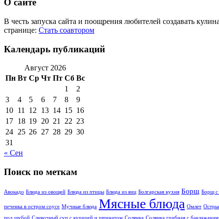
О сайте
В честь запуска сайта и поощрения любителей создавать кули
странице:
Стать соавтором
Календарь публикаций
Август 2026
Пн
Вт
Ср
Чт
Пт
Сб
Вс
1
2
3
4
5
6
7
8
9
10
11
12
13
14
15
16
17
18
19
20
21
22
23
24
25
26
27
28
29
30
31
« Сен
Поиск по меткам
Борщ
Авокадо
Блюда из овощей
Блюда из птицы
Блюда из яиц
Болгарская кухня
Борщ с
Мясные блюда
печенка в остром соусе
Мучные блюда
Омлет
Остры
под шубой
Сливочный суп с курицей и шпинатом
Солянка
Солянка грибная с баклажанам