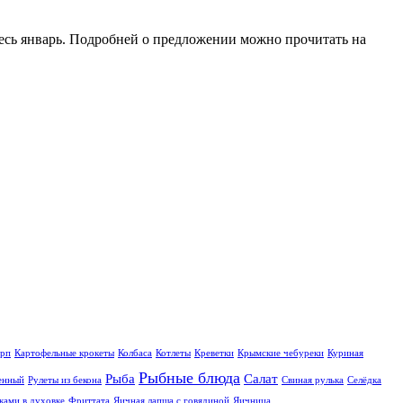
весь январь. Подробней о предложении можно прочитать на
рп
Картофельные крокеты
Колбаса
Котлеты
Креветки
Крымские чебуреки
Куриная
Рыбные блюда
Рыба
Салат
eнный
Рулеты из бекона
Свиная рулька
Селёдка
ками в духовке
Фриттата
Яичная лапша с говядиной
Яичница