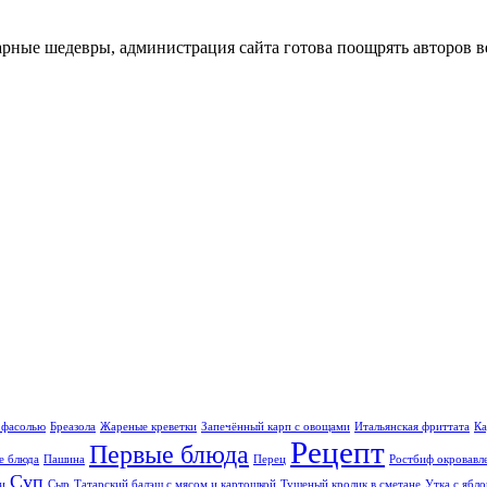
нарные шедевры, администрация сайта готова поощрять авторов 
 фасолью
Бреазола
Жареные креветки
Запечённый карп с овощами
Итальянская фриттата
Ка
Рецепт
Первые блюда
е блюда
Пашина
Перец
Ростбиф окровавл
Суп
и
Сыр
Татарский балэш с мясом и картошкой
Тушеный кролик в сметане
Утка с ябло